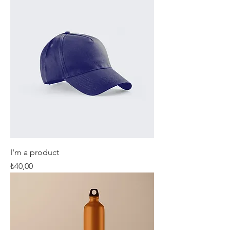
I'm a product
Fiyat
₺40,00