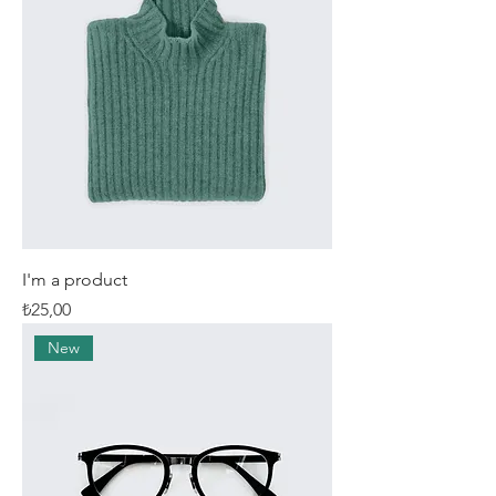
I'm a product
Fiyat
₺25,00
New