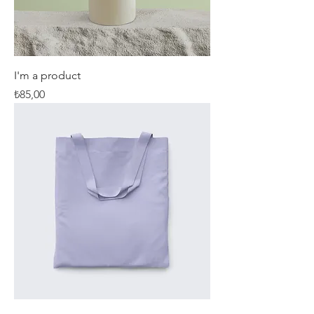
I'm a product
Fiyat
₺85,00