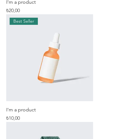
I'm a product
Fiyat
₺20,00
Best Seller
I'm a product
Fiyat
₺10,00