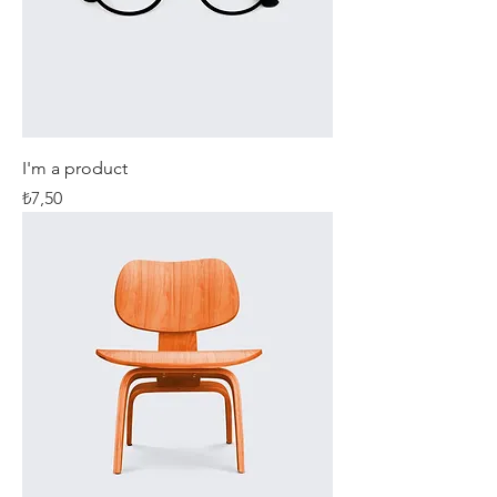
I'm a product
Fiyat
₺7,50