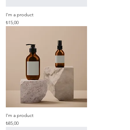
I'm a product
Fiyat
₺15,00
I'm a product
Fiyat
₺85,00