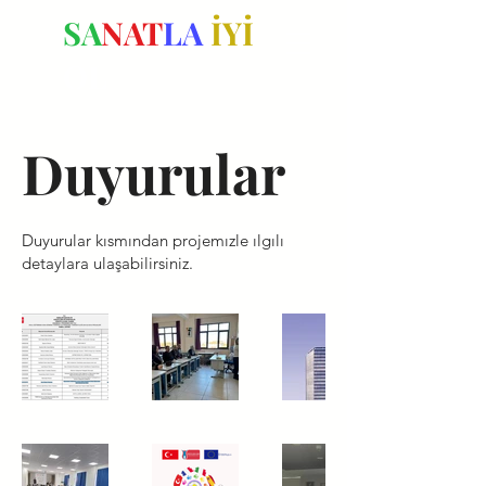
SA
NAT
LA
İYİ
OL
Duyurular
Duyurular kısmından projemızle ılgılı
detaylara ulaşabilirsiniz.